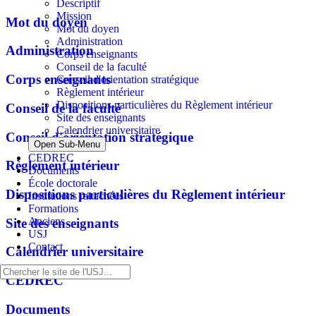
Descriptif
Mission
Mot du doyen
Mot du doyen
Administration
Administration
Corps enseignants
Conseil de la faculté
Corps enseignants
Conseil d'orientation stratégique
Règlement intérieur
Dispositions particulières du Règlement intérieur
Conseil de la faculté
Site des enseignants
Calendrier universitaire
Conseil d'orientation stratégique
Open Sub-Menu
CEDREC
Règlement intérieur
Documents
École doctorale
Dispositions particulières du Règlement intérieur
Institutions rattachées
Formations
Anciens
Site des enseignants
USJ
Contact
Calendrier universitaire
CEDREC
Documents