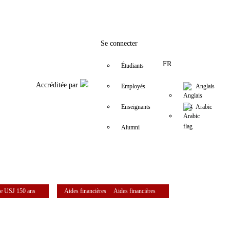
Facebook
Twitter
Instagram
LinkedIn
YouTube
+961 (1) 421 644
fse@usj.edu.l
Se connecter
FR
Étudiants
Accréditée par
Employés
Anglais
Enseignants
Arabic
Alumni
e USJ 150 ans
Aides financières
Aides financières