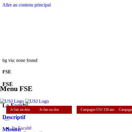
Aller au contenu principal
bg via: none found
FSE
FSE
Menu FSE
La Faculté
Je fais un don
Je fais un don
Campagne USJ 150 ans
Campagn
Descriptif
La Faculté
Mission