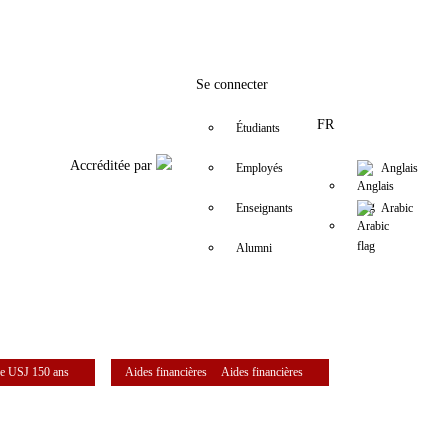
Facebook
Twitter
Instagram
LinkedIn
YouTube
+961 (1) 421 368
fs@usj.edu.lb
Se connecter
FR
Étudiants
Accréditée par
Employés
Anglais
Enseignants
Arabic
Alumni
e USJ 150 ans
Aides financières
Aides financières