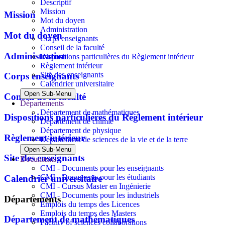
Descriptif
Mission
Mission
Mot du doyen
Administration
Mot du doyen
Corps enseignants
Conseil de la faculté
Administration
Dispositions particulières du Règlement intérieur
Règlement intérieur
Site des enseignants
Corps enseignants
Calendrier universitaire
Open Sub-Menu
Conseil de la faculté
Départements
Département de mathématiques
Dispositions particulières du Règlement intérieur
Département de chimie
Département de physique
Règlement intérieur
Département de sciences de la vie et de la terre
Open Sub-Menu
Site des enseignants
Documents
CMI - Documents pour les enseignants
CMI - Documents pour les étudiants
Calendrier universitaire
CMI - Cursus Master en Ingénierie
CMI - Documents pour les industriels
Départements
Emplois du temps des Licences
Emplois du temps des Masters
Département de mathématiques
Faculty of sciences collaborations