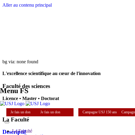
Aller au contenu principal
bg via: none found
L'excellence scientifique au cœur de l'innovation
Faculté des sciences
Menu FS
Licence • Master • Doctorat
Je fais un don
Je fais un don
Campagne USJ 150 ans
Campagn
La Faculté
La Faculté
Descriptif