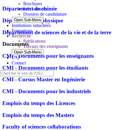
Brochures
Département de chimie
Info sciences
Dossiers de candidature
Département de physique
Open Sub-Menu
Institutions rattachées
Formations
Département de sciences de la vie et de la terre
Recherche
Publications
Documents
Travaux des enseignants
Open Sub-Menu
CMI - Documents pour les enseignants
USJ
Contact
CMI - Documents pour les étudiants
CMI - Cursus Master en Ingénierie
CMI - Documents pour les industriels
Emplois du temps des Licences
Emplois du temps des Masters
Faculty of sciences collaborations