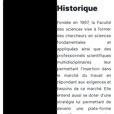
Historique
Fondée en 1997, la Faculté
des sciences vise à former
des chercheurs en sciences
fondamentales et
appliquées ainsi que des
professionnels scientifiques
multidisciplinaires leur
permettant l'insertion dans
le marché du travail en
répondant aux exigences et
besoins de ce marché. Elle
entend aussi se doter d'une
stratégie lui permettant de
devenir une plate-forme