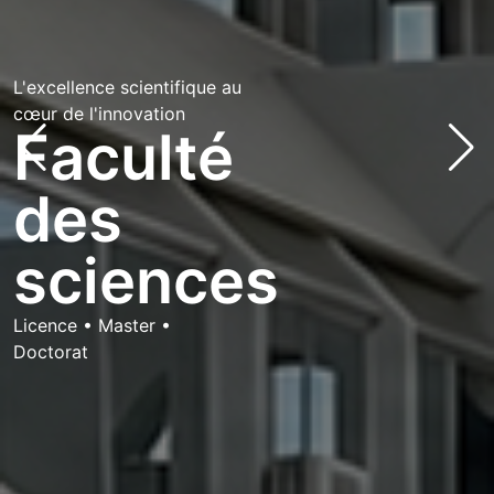
L'excellence scientifique au
cœur de l'innovation
Faculté
des
bg via: none found
sciences
Licence • Master •
Doctorat