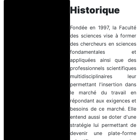
Historique
Fondée en 1997, la Faculté
des sciences vise à former
des chercheurs en sciences
fondamentales et
appliquées ainsi que des
professionnels scientifiques
multidisciplinaires leur
permettant l'insertion dans
le marché du travail en
répondant aux exigences et
besoins de ce marché. Elle
entend aussi se doter d'une
stratégie lui permettant de
devenir une plate-forme