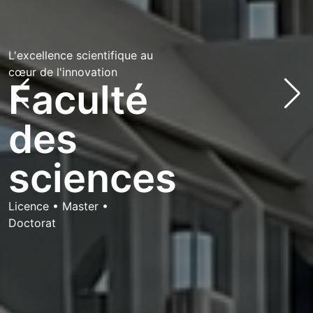
L'excellence scientifique au
cœur de l'innovation
Faculté
des
bg via: none found
sciences
Licence • Master •
Doctorat