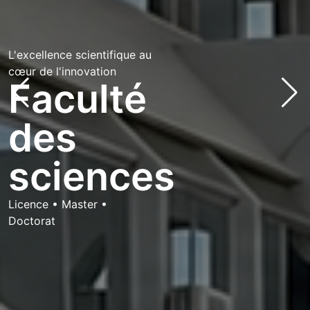
L'excellence scientifique au
cœur de l'innovation
Faculté
des
bg via: none found
sciences
Licence • Master •
Doctorat