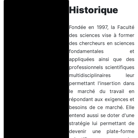
Historique
Fondée en 1997, la Faculté
des sciences vise à former
des chercheurs en sciences
fondamentales et
appliquées ainsi que des
professionnels scientifiques
multidisciplinaires leur
permettant l'insertion dans
le marché du travail en
répondant aux exigences et
besoins de ce marché. Elle
entend aussi se doter d'une
stratégie lui permettant de
devenir une plate-forme