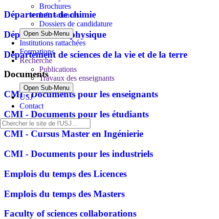
Brochures
Département de chimie
Info sciences
Dossiers de candidature
Département de physique
Open Sub-Menu
Institutions rattachées
Formations
Département de sciences de la vie et de la terre
Recherche
Publications
Documents
Travaux des enseignants
Open Sub-Menu
CMI - Documents pour les enseignants
USJ
Contact
CMI - Documents pour les étudiants
CMI - Cursus Master en Ingénierie
CMI - Documents pour les industriels
Emplois du temps des Licences
Emplois du temps des Masters
Faculty of sciences collaborations