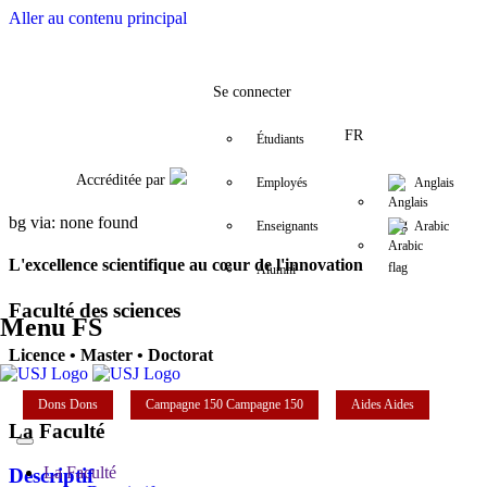
Aller au contenu principal
Facebook
Twitter
Instagram
LinkedIn
YouTube
+961 (1) 421 368
fs@usj.edu.lb
Se connecter
FR
Étudiants
Accréditée par
Employés
Anglais
bg via: none found
Enseignants
Arabic
L'excellence scientifique au cœur de l'innovation
Alumni
Faculté des sciences
Menu FS
Licence • Master • Doctorat
Dons
Dons
Campagne 150
Campagne 150
Aides
Aides
La Faculté
La Faculté
Descriptif