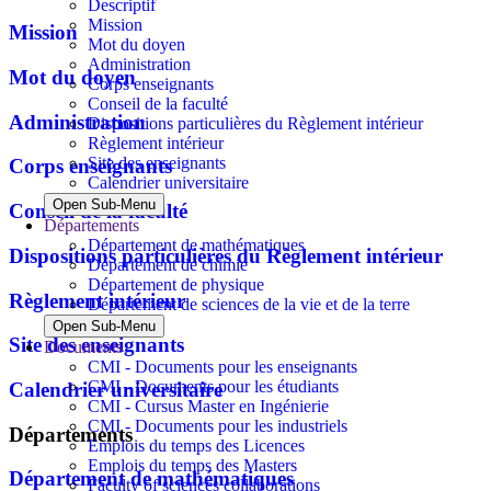
Descriptif
Mission
Mission
Mot du doyen
Administration
Mot du doyen
Corps enseignants
Conseil de la faculté
Administration
Dispositions particulières du Règlement intérieur
Règlement intérieur
Site des enseignants
Corps enseignants
Calendrier universitaire
Open Sub-Menu
Conseil de la faculté
Départements
Département de mathématiques
Dispositions particulières du Règlement intérieur
Département de chimie
Département de physique
Règlement intérieur
Département de sciences de la vie et de la terre
Open Sub-Menu
Site des enseignants
Documents
CMI - Documents pour les enseignants
CMI - Documents pour les étudiants
Calendrier universitaire
CMI - Cursus Master en Ingénierie
CMI - Documents pour les industriels
Départements
Emplois du temps des Licences
Emplois du temps des Masters
Département de mathématiques
Faculty of sciences collaborations