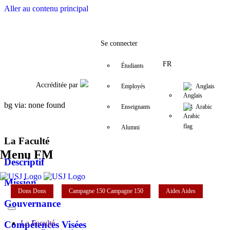
Aller au contenu principal
Facebook
Twitter
Instagram
LinkedIn
YouTube
+961 (1) 421 235
fm@usj.edu.l
Se connecter
FR
Étudiants
Accréditée par
Employés
Anglais
bg via: none found
Enseignants
Arabic
Alumni
La Faculté
Menu FM
Descriptif
Mission
Dons
Dons
Campagne 150
Campagne 150
Aides
Aides
Gouvernance
La Faculté
Compétences Visées