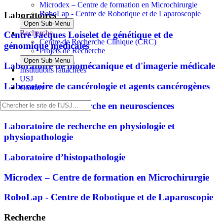
Microdex – Centre de formation en Microchirurgie
RoboLap - Centre de Robotique et de Laparoscopie
Laboratoires
Open Sub-Menu
Recherche
Centre Jacques Loiselet de génétique et de
Centre de Recherche Clinique (CRC)
génomique médicales
Projets de Recherche
Open Sub-Menu
Laboratoire de biomécanique et d'imagerie médicale
Institutions rattachées
USJ
Laboratoire de cancérologie et agents cancérogènes
Contact
Laboratoire de recherche en neurosciences
Laboratoire de recherche en physiologie et
physiopathologie
Laboratoire d’histopathologie
Microdex – Centre de formation en Microchirurgie
RoboLap - Centre de Robotique et de Laparoscopie
Recherche