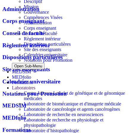
Descriptif
Mission
Administration
Gouvernance
Compétences Visées
Corps enseignant
Administration
Corps enseignant
Conseil de faculté
Conseil de faculté
Règlement intérieur
Dispositions particulières
Règlement intérieur
Site des enseignants
Calendrier universitaire
Dispositions particulières
Notations pour Promotion
Open Sub-Menu
Site des enseignants
MEDSIM
MEDfolio
Calendrier universitaire
Formations
Laboratoires
Notations pour Promotion
Centre Jacques Loiselet de génétique et de génomique
médicales
Laboratoire de biomécanique et d'imagerie médicale
MEDSIM
Laboratoire de cancérologie et agents cancérogènes
Laboratoire de recherche en neurosciences
MEDfolio
Laboratoire de recherche en physiologie et
physiopathologie
Formations
Laboratoire d’histopathologie