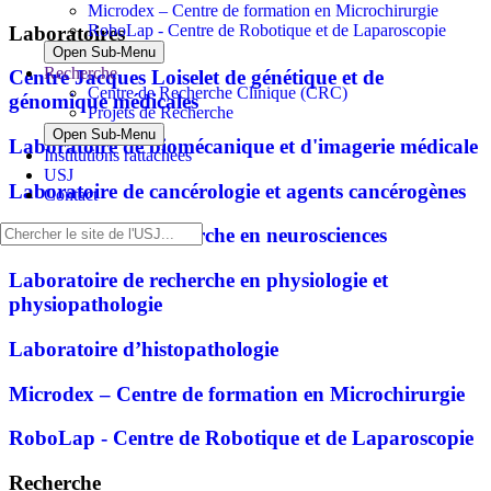
Microdex – Centre de formation en Microchirurgie
RoboLap - Centre de Robotique et de Laparoscopie
Laboratoires
Open Sub-Menu
Recherche
Centre Jacques Loiselet de génétique et de
Centre de Recherche Clinique (CRC)
génomique médicales
Projets de Recherche
Open Sub-Menu
Laboratoire de biomécanique et d'imagerie médicale
Institutions rattachées
USJ
Laboratoire de cancérologie et agents cancérogènes
Contact
Laboratoire de recherche en neurosciences
Laboratoire de recherche en physiologie et
physiopathologie
Laboratoire d’histopathologie
Microdex – Centre de formation en Microchirurgie
RoboLap - Centre de Robotique et de Laparoscopie
Recherche