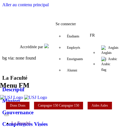
Aller au contenu principal
Facebook
Twitter
Instagram
LinkedIn
YouTube
+961 (1) 421 235
fm@usj.edu.l
Se connecter
FR
Étudiants
Accréditée par
Employés
Anglais
bg via: none found
Enseignants
Arabic
Alumni
La Faculté
Menu FM
Descriptif
Mission
Dons
Dons
Campagne 150
Campagne 150
Aides
Aides
Gouvernance
La Faculté
Compétences Visées