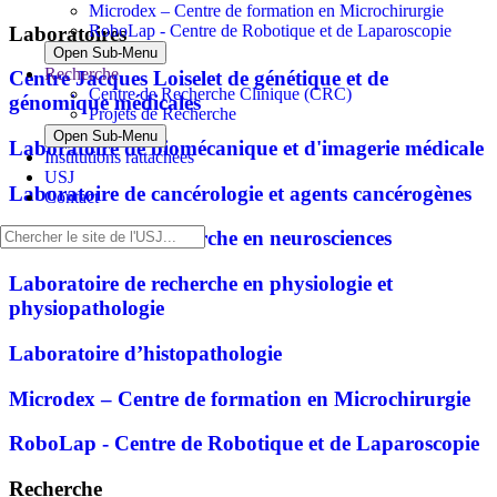
Microdex – Centre de formation en Microchirurgie
RoboLap - Centre de Robotique et de Laparoscopie
Laboratoires
Open Sub-Menu
Recherche
Centre Jacques Loiselet de génétique et de
Centre de Recherche Clinique (CRC)
génomique médicales
Projets de Recherche
Open Sub-Menu
Laboratoire de biomécanique et d'imagerie médicale
Institutions rattachées
USJ
Laboratoire de cancérologie et agents cancérogènes
Contact
Laboratoire de recherche en neurosciences
Laboratoire de recherche en physiologie et
physiopathologie
Laboratoire d’histopathologie
Microdex – Centre de formation en Microchirurgie
RoboLap - Centre de Robotique et de Laparoscopie
Recherche