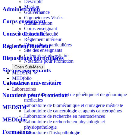
Descriptif
Mission
Administration
Gouvernance
Compétences Visées
Corps enseignant
Administration
Corps enseignant
Conseil de faculté
Conseil de faculté
Règlement intérieur
Dispositions particulières
Règlement intérieur
Site des enseignants
Calendrier universitaire
Dispositions particulières
Notations pour Promotion
Open Sub-Menu
Site des enseignants
MEDSIM
MEDfolio
Calendrier universitaire
Formations
Laboratoires
Notations pour Promotion
Centre Jacques Loiselet de génétique et de génomique
médicales
Laboratoire de biomécanique et d'imagerie médicale
MEDSIM
Laboratoire de cancérologie et agents cancérogènes
Laboratoire de recherche en neurosciences
MEDfolio
Laboratoire de recherche en physiologie et
physiopathologie
Formations
Laboratoire d’histopathologie