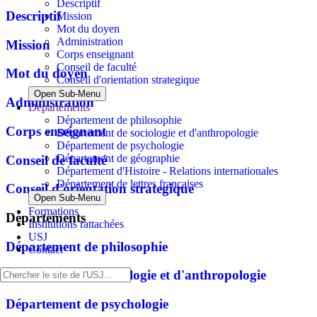
Descriptif
Descriptif
Mission
Mot du doyen
Administration
Mission
Corps enseignant
Conseil de faculté
Mot du doyen
Conseil d'orientation strategique
Open Sub-Menu
Administration
Départements
Département de philosophie
Corps enseignant
Département de sociologie et d'anthropologie
Département de psychologie
Département de géographie
Conseil de faculté
Département d'Histoire - Relations internationales
Département de lettres françaises
Conseil d'orientation strategique
Open Sub-Menu
Formations
Départements
Institutions rattachées
USJ
Département de philosophie
Contact
Département de sociologie et d'anthropologie
Département de psychologie