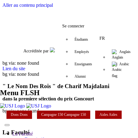
Aller au contenu principal
Facebook
Twitter
Instagram
LinkedIn
YouTube
+961 (1) 421 000
flsh@usj.edu
Se connecter
FR
Étudiants
Accréditée par
Employés
Anglais
bg via: none found
Enseignants
Arabic
Lien du site
bg via: none found
Alumni
" Le Nom Des Rois " de Charif Majdalani
Menu FLSH
dans la premiere sélection du prix Goncourt
bg via: none found
Dons
Dons
Campagne 150
Campagne 150
Aides
Aides
La Faculté
La Faculté