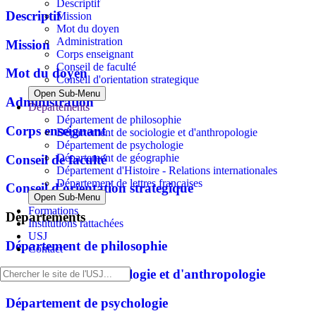
Descriptif
Descriptif
Mission
Mot du doyen
Administration
Mission
Corps enseignant
Conseil de faculté
Mot du doyen
Conseil d'orientation strategique
Open Sub-Menu
Administration
Départements
Département de philosophie
Corps enseignant
Département de sociologie et d'anthropologie
Département de psychologie
Département de géographie
Conseil de faculté
Département d'Histoire - Relations internationales
Département de lettres françaises
Conseil d'orientation strategique
Open Sub-Menu
Formations
Départements
Institutions rattachées
USJ
Département de philosophie
Contact
Département de sociologie et d'anthropologie
Département de psychologie