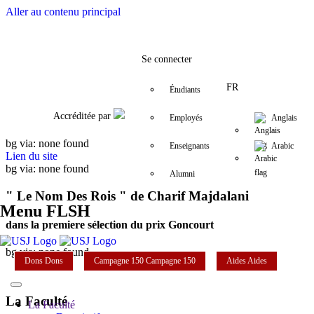
Aller au contenu principal
Facebook
Twitter
Instagram
LinkedIn
YouTube
+961 (1) 421 000
flsh@usj.edu
Se connecter
FR
Étudiants
Accréditée par
Employés
Anglais
bg via: none found
Enseignants
Arabic
Lien du site
bg via: none found
Alumni
" Le Nom Des Rois " de Charif Majdalani
Menu FLSH
dans la premiere sélection du prix Goncourt
bg via: none found
Dons
Dons
Campagne 150
Campagne 150
Aides
Aides
La Faculté
La Faculté