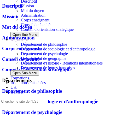
Descriptif
Descriptif
Mission
Mot du doyen
Administration
Mission
Corps enseignant
Conseil de faculté
Mot du doyen
Conseil d'orientation strategique
Open Sub-Menu
Administration
Départements
Département de philosophie
Corps enseignant
Département de sociologie et d'anthropologie
Département de psychologie
Département de géographie
Conseil de faculté
Département d'Histoire - Relations internationales
Département de lettres françaises
Conseil d'orientation strategique
Open Sub-Menu
Formations
Départements
Institutions rattachées
USJ
Département de philosophie
Contact
Département de sociologie et d'anthropologie
Département de psychologie