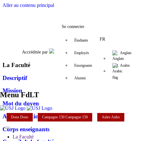
Aller au contenu principal
Facebook
Twitter
Instagram
LinkedIn
YouTube
+961 (1) 421 000
fdlt@usj.edu.
Se connecter
FR
Étudiants
Accréditée par
Employés
Anglais
La Faculté
Enseignants
Arabic
Descriptif
Alumni
Mission
Menu FdLT
Mot du doyen
Administration
Dons
Dons
Campagne 150
Campagne 150
Aides
Aides
Corps enseignants
La Faculté