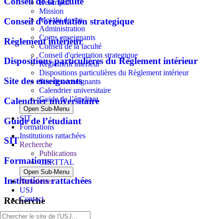
Conseil de la faculté
Descriptif
Mission
Mot du doyen
Conseil d'orientation strategique
Administration
Corps enseignants
Règlement intérieur
Conseil de la faculté
Conseil d'orientation strategique
Dispositions particulières du Règlement intérieur
Règlement intérieur
Dispositions particulières du Règlement intérieur
Site des enseignants
Site des enseignants
Calendrier universitaire
Guide de l’étudiant
Calendrier universitaire
Open Sub-Menu
SIT
Guide de l’étudiant
Formations
Institutions rattachées
SIT
Recherche
Publications
Formations
CERTTAL
Open Sub-Menu
Institutions rattachées
Newsletter
USJ
Contact
Recherche