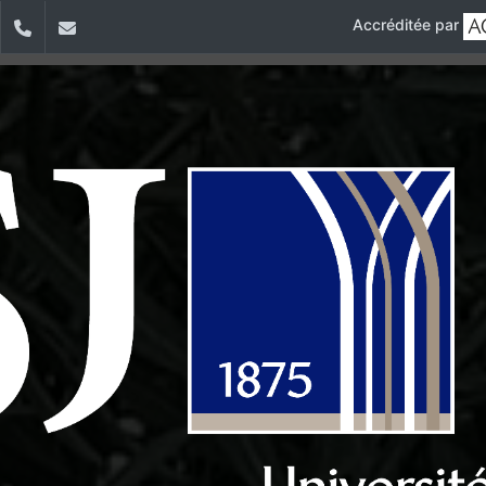
Accréditée par
dIn
YouTube
+961 (1) 421 317
Secretariat.esib@usj.edu.lb