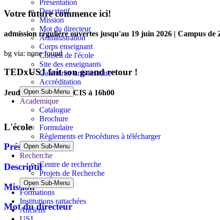
Présentation
Descriptif
Votre future commence ici!
Mission
Mot du directeur
admission régulière ouvertes jusqu'au 19 juin 2026 | Campus de 
Administration
Corps enseignant
bg via: none found
Conseil de l'école
Site des enseignants
TEDxUSJ fait son grand retour !
Calendrier universitaire
Accréditation
Open Sub-Menu
Jeudi 4 juin 2026 au CIS à 16h00
Academique
Catalogue
Brochure
L'école
Formulaire
Règlements et Procédures à télécharger
Présentation
Open Sub-Menu
Recherche
Centre de recherche
Descriptif
Projets de Recherche
Open Sub-Menu
Mission
Formations
Institutions rattachées
Mot du directeur
Anciens
USJ