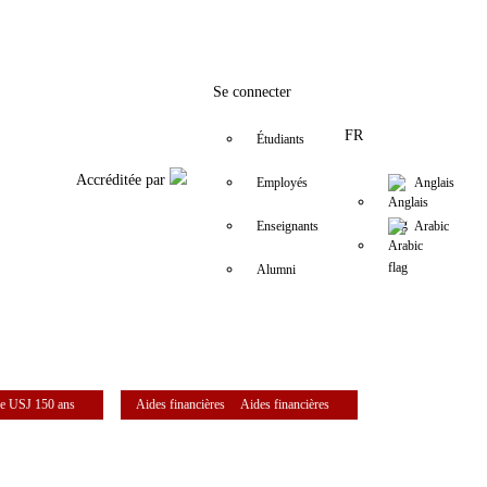
Facebook
Twitter
Instagram
LinkedIn
YouTube
+961 (1) 421 317
Secretariat.e
Se connecter
FR
Étudiants
Accréditée par
Employés
Anglais
Enseignants
Arabic
Alumni
e USJ 150 ans
Aides financières
Aides financières