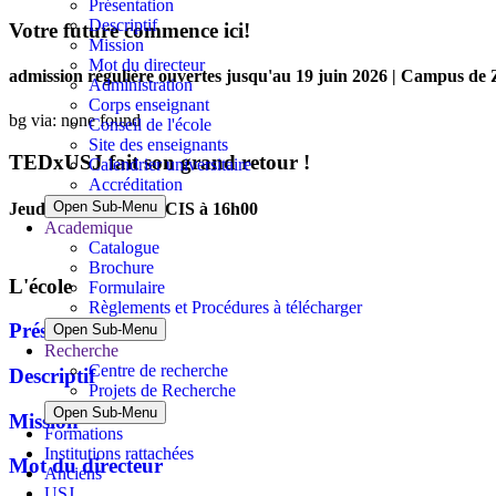
Présentation
Descriptif
Votre future commence ici!
Mission
Mot du directeur
admission régulière ouvertes jusqu'au 19 juin 2026 | Campus de 
Administration
Corps enseignant
bg via: none found
Conseil de l'école
Site des enseignants
TEDxUSJ fait son grand retour !
Calendrier universitaire
Accréditation
Open Sub-Menu
Jeudi 4 juin 2026 au CIS à 16h00
Academique
Catalogue
Brochure
L'école
Formulaire
Règlements et Procédures à télécharger
Présentation
Open Sub-Menu
Recherche
Centre de recherche
Descriptif
Projets de Recherche
Open Sub-Menu
Mission
Formations
Institutions rattachées
Mot du directeur
Anciens
USJ