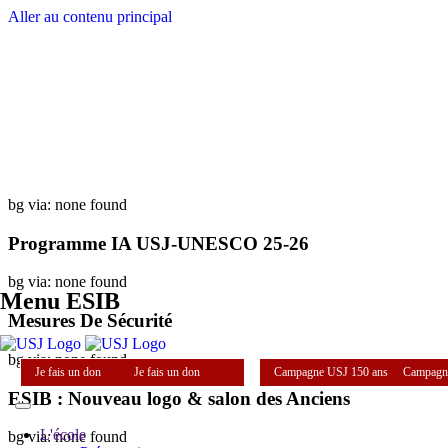
Aller au contenu principal
bg via: none found
Programme IA USJ-UNESCO 25-26
bg via: none found
Menu ESIB
Mesures De Sécurité
bg via: none found
Je fais un don
Je fais un don
Campagne USJ 150 ans
Campagn
ESIB : Nouveau logo & salon des Anciens
L'école
bg via: none found