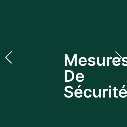
Mesure
De
bg via: none found
Sécurit