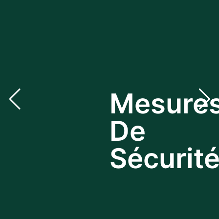
Mesure
De
bg via: none found
Sécurit