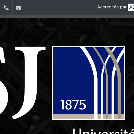
Accréditée par
dIn
YouTube
+961 (1) 421 317
Secretariat.esib@usj.edu.lb