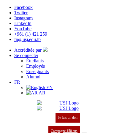
Facebook
Twitter
Instagram
LinkedIn
YouTube
+961 (1) 421 259
fp@usj.edu.lb
Accréditée par
Se connecter
Étudiants
Employés
Enseignants
Alumni
FR
EN
AR
Je fais un don
Campagne 150 ans