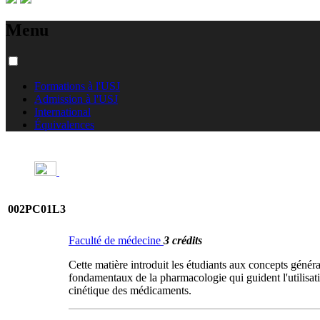
Menu
Formations à l'USJ
Admission à l'USJ
International
Équivalences
002PC01L3
Faculté de médecine
3 crédits
Cette matière introduit les étudiants aux concepts génér
fondamentaux de la pharmacologie qui guident l'utilisat
cinétique des médicaments.