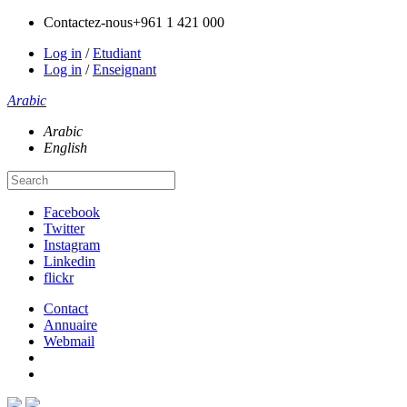
Contactez-nous
+961 1 421 000
Log in
/
Etudiant
Log in
/
Enseignant
Arabic
Arabic
English
Facebook
Twitter
Instagram
Linkedin
flickr
Contact
Annuaire
Webmail