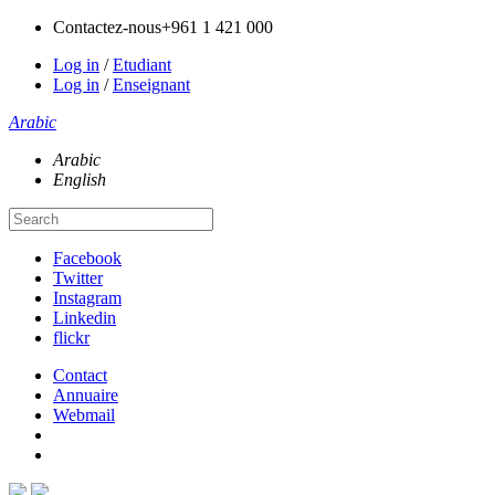
Contactez-nous
+961 1 421 000
Log in
/
Etudiant
Log in
/
Enseignant
Arabic
Arabic
English
Facebook
Twitter
Instagram
Linkedin
flickr
Contact
Annuaire
Webmail