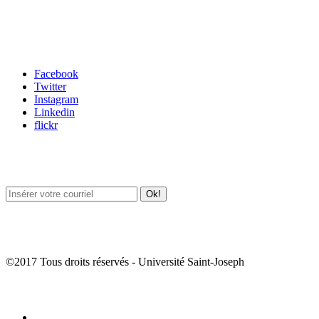
Carrefour des médias sociaux
Facebook
Twitter
Instagram
Linkedin
flickr
Newsletter / USJ Culture
Newsletter / USJ Nouvelles
©2017 Tous droits réservés - Université Saint-Joseph
Album Photos