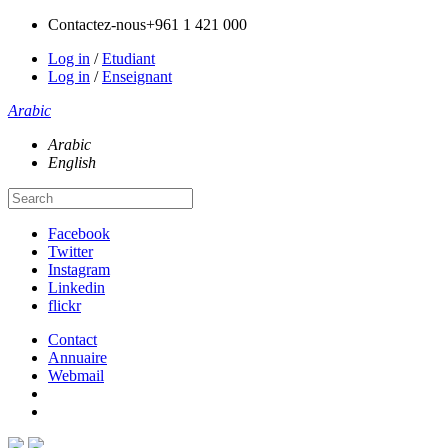
Contactez-nous
+961 1 421 000
Log in
/
Etudiant
Log in
/
Enseignant
Arabic
Arabic
English
Facebook
Twitter
Instagram
Linkedin
flickr
Contact
Annuaire
Webmail