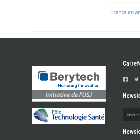
Licence en a
Carref
Newsle
Newsle