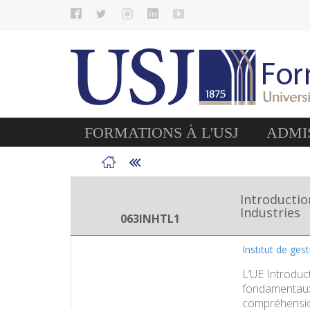
FORMATIONS À L'USJ
ADMIS
Introductio
Industries
063INHTL1
Institut de ges
L’UE Introduc
fondamentaux 
compréhension