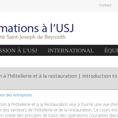
Contact
SION À L'USJ
INTERNATIONAL
ÉQU
n à l'hôtellerie et à la restauration | Introduction 
tion des entreprises
tion à l’Hôtellerie et à la Restauration vise à fournir une vue 
des secteurs de l'hôtellerie et de la restauration. Ce cours est
 solide des principes de base, des opérations courantes dans