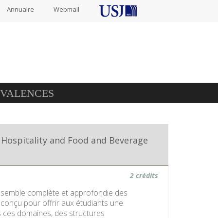
Annuaire
Webmail
IVALENCES
to Hospitality and Food and Beverage
2 crédits
d'ensemble complète et approfondie des
 conçu pour offrir aux étudiants une
 ces domaines, des structures