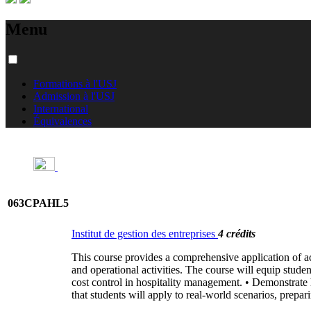
Menu
Formations à l'USJ
Admission à l'USJ
International
Équivalences
063CPAHL5
Institut de gestion des entreprises
4 crédits
This course provides a comprehensive application of acc
and operational activities. The course will equip stude
cost control in hospitality management. • Demonstrate
that students will apply to real-world scenarios, prepari