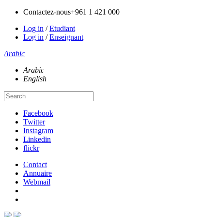
Contactez-nous
+961 1 421 000
Log in
/
Etudiant
Log in
/
Enseignant
Arabic
Arabic
English
Facebook
Twitter
Instagram
Linkedin
flickr
Contact
Annuaire
Webmail