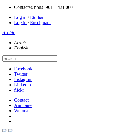
Contactez-nous
+961 1 421 000
Log in
/
Etudiant
Log in
/
Enseignant
Arabic
Arabic
English
Facebook
Twitter
Instagram
Linkedin
flickr
Contact
Annuaire
Webmail