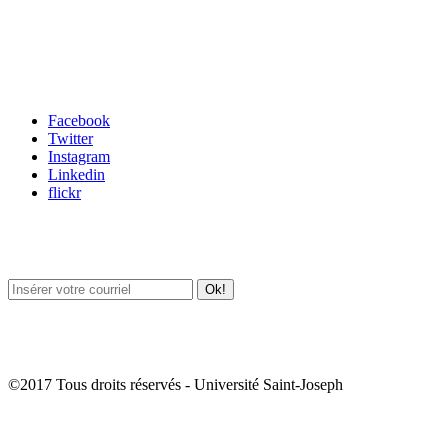
Carrefour des médias sociaux
Facebook
Twitter
Instagram
Linkedin
flickr
Newsletter / USJ Culture
Newsletter / USJ Nouvelles
©2017 Tous droits réservés - Université Saint-Joseph
Album Photos