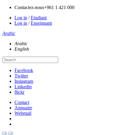
Contactez-nous
+961 1 421 000
Log in
/
Etudiant
Log in
/
Enseignant
Arabic
Arabic
English
Facebook
Twitter
Instagram
Linkedin
flickr
Contact
Annuaire
Webmail