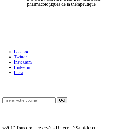
pharmacologiques de la thérapeutique
Carrefour des médias sociaux
Facebook
Twitter
Instagram
Linkedin
flickr
Newsletter / USJ Culture
Newsletter / USJ Nouvelles
©2017 Tous droits réservés - Université Saint-Joseph