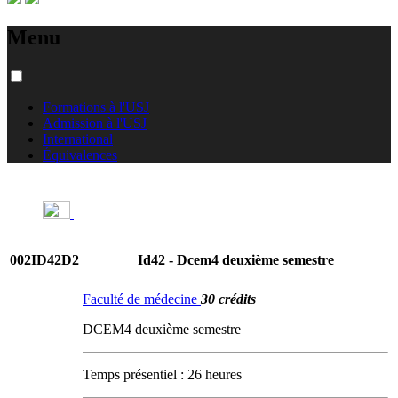
Menu
Formations à l'USJ
Admission à l'USJ
International
Équivalences
002ID42D2
Id42 - Dcem4 deuxième semestre
Faculté de médecine
30 crédits
DCEM4 deuxième semestre
Temps présentiel : 26 heures