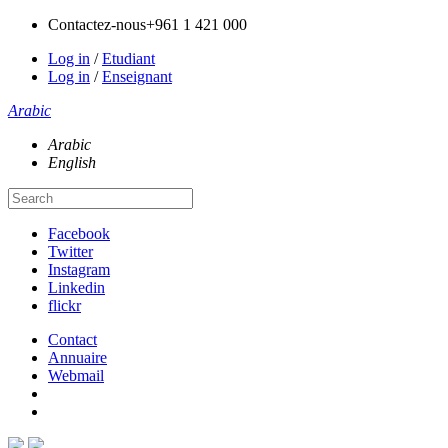
Contactez-nous
+961 1 421 000
Log in
/
Etudiant
Log in
/
Enseignant
Arabic
Arabic
English
Facebook
Twitter
Instagram
Linkedin
flickr
Contact
Annuaire
Webmail