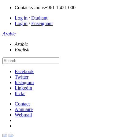
Contactez-nous
+961 1 421 000
Log in
/
Etudiant
Log in
/
Enseignant
Arabic
Arabic
English
Facebook
Twitter
Instagram
Linkedin
flickr
Contact
Annuaire
Webmail