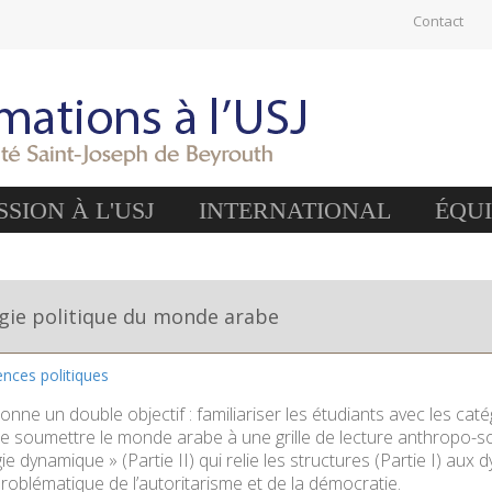
Contact
SION À L'USJ
INTERNATIONAL
ÉQU
gie politique du monde arabe
iences politiques
nne un double objectif : familiariser les étudiants avec les caté
de soumettre le monde arabe à une grille de lecture anthropo-s
e dynamique » (Partie II) qui relie les structures (Partie I) aux d
problématique de l’autoritarisme et de la démocratie.