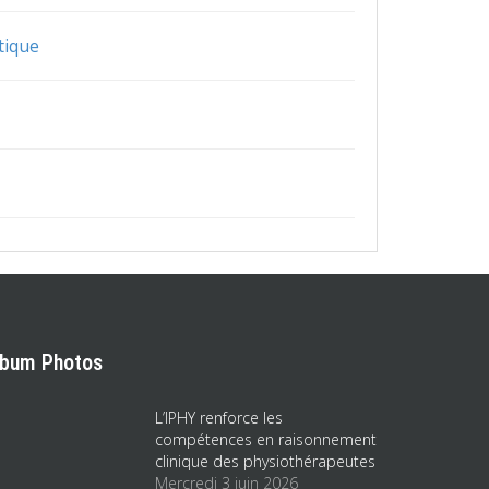
tique
lbum Photos
L’IPHY renforce les
compétences en raisonnement
clinique des physiothérapeutes
Mercredi 3 juin 2026