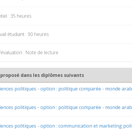
iel : 35 heures
ail étudiant : 90 heures
évaluation : Note de lecture
 proposé dans les diplômes suivants
iences politiques - option : politique comparée - monde ara
iences politiques - option : politique comparée - monde ara
iences politiques - option : communication et marketing poli