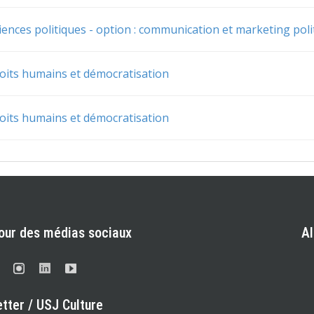
iences politiques - option : communication et marketing poli
oits humains et démocratisation
oits humains et démocratisation
our des médias sociaux
A
tter / USJ Culture