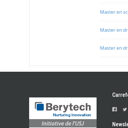
Master en sc
Master en dr
Master en dr
Carref
Newsle