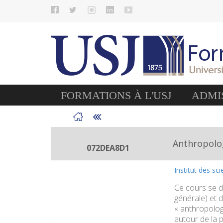
FORMATIONS À L'USJ
ADMIS
Anthropolo
072DEA8D1
Institut des sc
Ce cours se do
générale) et 
« anthropologi
autour de la 