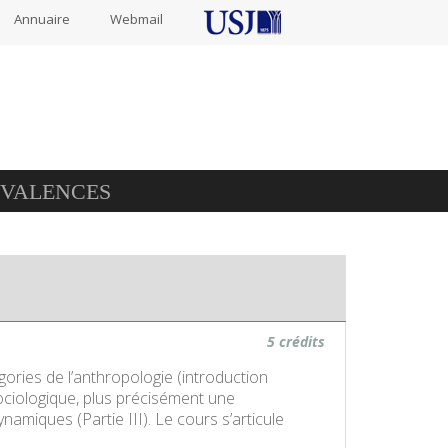
Annuaire
Webmail
IVALENCES
5 crédits
gories de l’anthropologie (introduction
ociologique, plus précisément une
ynamiques (Partie III). Le cours s’articule