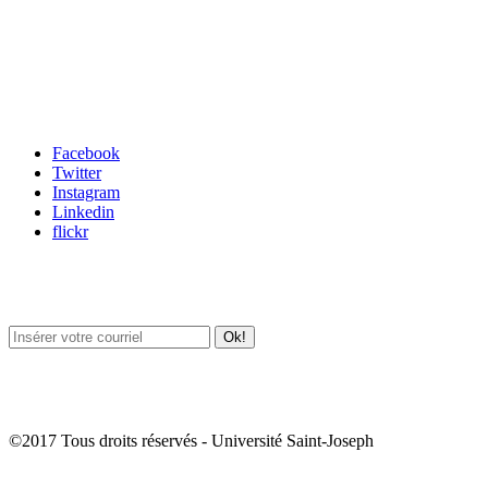
Carrefour des médias sociaux
Facebook
Twitter
Instagram
Linkedin
flickr
Newsletter / USJ Culture
Newsletter / USJ Nouvelles
©2017 Tous droits réservés - Université Saint-Joseph
Album Photos