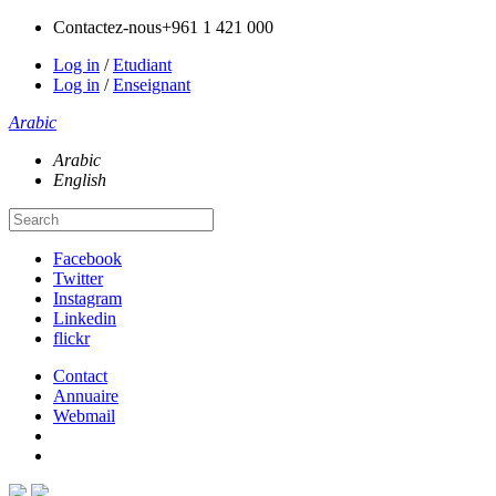
Contactez-nous
+961 1 421 000
Log in
/
Etudiant
Log in
/
Enseignant
Arabic
Arabic
English
Facebook
Twitter
Instagram
Linkedin
flickr
Contact
Annuaire
Webmail