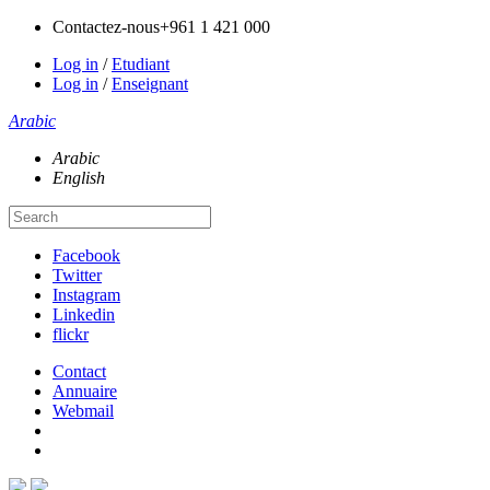
Contactez-nous
+961 1 421 000
Log in
/
Etudiant
Log in
/
Enseignant
Arabic
Arabic
English
Facebook
Twitter
Instagram
Linkedin
flickr
Contact
Annuaire
Webmail