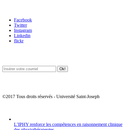
Carrefour des médias sociaux
Facebook
Twitter
Instagram
Linkedin
flickr
Newsletter / USJ Culture
Newsletter / USJ Nouvelles
©2017 Tous droits réservés - Université Saint-Joseph
Album Photos
L’IPHY renforce les compétences en raisonnement clinique
des physiothérapeutes