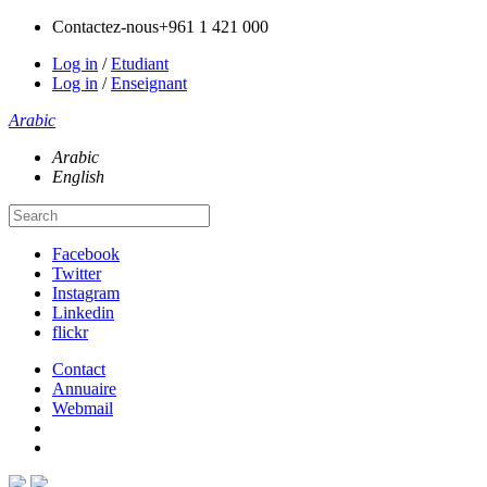
Contactez-nous
+961 1 421 000
Log in
/
Etudiant
Log in
/
Enseignant
Arabic
Arabic
English
Facebook
Twitter
Instagram
Linkedin
flickr
Contact
Annuaire
Webmail