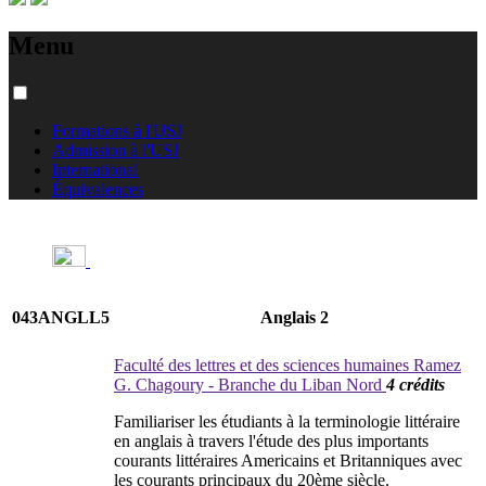
Menu
Formations à l'USJ
Admission à l'USJ
International
Équivalences
043ANGLL5
Anglais 2
Faculté des lettres et des sciences humaines Ramez
G. Chagoury - Branche du Liban Nord
4 crédits
Familiariser les étudiants à la terminologie littéraire
en anglais à travers l'étude des plus importants
courants littéraires Americains et Britanniques avec
les courants principaux du 20ème siècle.