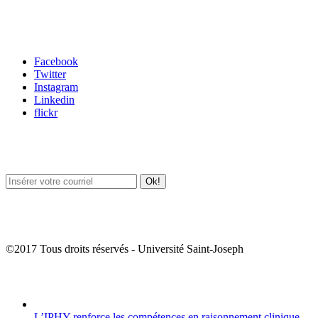
Carrefour des médias sociaux
Facebook
Twitter
Instagram
Linkedin
flickr
Newsletter / USJ Culture
Newsletter / USJ Nouvelles
©2017 Tous droits réservés - Université Saint-Joseph
Album Photos
L’IPHY renforce les compétences en raisonnement clinique