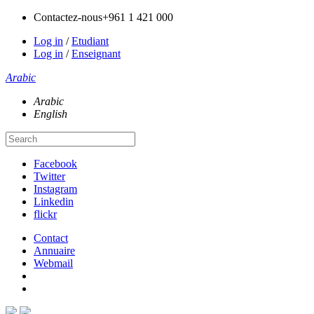
Contactez-nous
+961 1 421 000
Log in
/
Etudiant
Log in
/
Enseignant
Arabic
Arabic
English
Facebook
Twitter
Instagram
Linkedin
flickr
Contact
Annuaire
Webmail