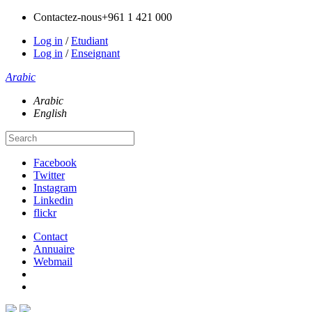
Contactez-nous
+961 1 421 000
Log in
/
Etudiant
Log in
/
Enseignant
Arabic
Arabic
English
Facebook
Twitter
Instagram
Linkedin
flickr
Contact
Annuaire
Webmail