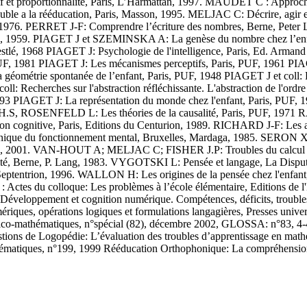
itif et proportionnalité, Paris, L’Harmattan, 1997. MAUDET C : Appr
trouble a la rééducation, Paris, Masson, 1995. MELJAC C: Décrire, agir
k, 1976. PERRET J-F: Comprendre l’écriture des nombres, Berne, Pet
tlé, 1959. PIAGET J et SZEMINSKA A: La genèse du nombre chez l’enf
iestlé, 1968 PIAGET J: Psychologie de l'intelligence, Paris, Ed. Arma
 PUF, 1981 PIAGET J: Les mécanismes perceptifs, Paris, PUF, 1961 P
e spontanée de l’enfant, Paris, PUF, 1948 PIAGET J et coll: Recherc
l: Recherches sur l'abstraction réfléchissante. L'abstraction de l'ordr
1993 PIAGET J: La représentation du monde chez l'enfant, Paris, PUF,
SENFELD L: Les théories de la causalité, Paris, PUF, 1971 RA
tion cognitive, Paris, Editions du Centurion, 1989. RICHARD J-F: Les ac
que du fonctionnement mental, Bruxelles, Mardaga, 1985. SERON X: L
, 2001. VAN-HOUT A; MELJAC C; FISHER J.P: Troubles du calcul et d
té, Berne, P. Lang, 1983. VYGOTSKI L: Pensée et langage, La Disput
 du Septentrion, 1996. WALLON H: Les origines de la pensée chez l'e
 Actes du colloque: Les problèmes à l’école élémentaire, Editions de
E: Développement et cognition numérique. Compétences, déficits, troubl
riques, opérations logiques et formulations langagières, Presses univ
ogico-mathématiques, n°spécial (82), décembre 2002, GLOSSA: n°83, 4-4
tions de Logopédie: L’évaluation des troubles d’apprentissage en mathém
hématiques, n°199, 1999 Rééducation Orthophonique: La compréhensio