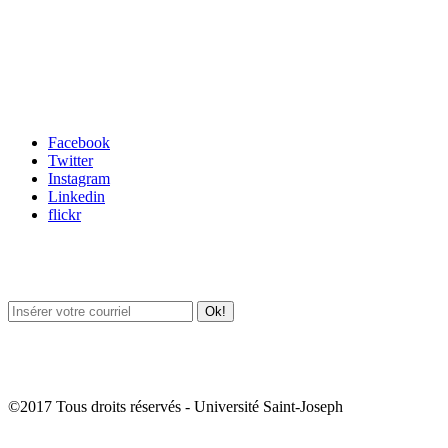
Carrefour des médias sociaux
Facebook
Twitter
Instagram
Linkedin
flickr
Newsletter / USJ Culture
Newsletter / USJ Nouvelles
©2017 Tous droits réservés - Université Saint-Joseph
Album Photos