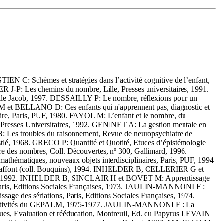
EN C: Schèmes et stratégies dans l’activité cognitive de l’enfant,
-P: Les chemins du nombre, Lille, Presses universitaires, 1991.
ile Jacob, 1997. DESSAILLY P: Le nombre, réflexions pour un
M et BELLANO D: Ces enfants qui n'apprennent pas, diagnostic et
ire, Paris, PUF, 1980. FAYOL M: L’enfant et le nombre, du
, Presses Universitaires, 1992. GENINET A: La gestion mentale en
: Les troubles du raisonnement, Revue de neuropsychiatre de
tlé, 1968. GRECO P: Quantité et Quotité, Etudes d’épistémologie
 des nombres, Coll. Découvertes, nº 300, Gallimard, 1996.
ématiques, nouveaux objets interdisciplinaires, Paris, PUF, 1994
s, Laffont (coll. Bouquins), 1994. INHELDER B, CELLERIER G et
Niestlé, 1992. INHELDER B, SINCLAIR H et BOVET M: Apprentissage
 Paris, Editions Sociales Françaises, 1973. JAULIN-MANNONI F :
ge des sériations, Paris, Editions Sociales Françaises, 1974.
es activités du GEPALM, 1975-1977. JAULIN-MANNONI F : La
ques, Evaluation et rééducation, Montreuil, Ed. du Papyrus LEVAIN