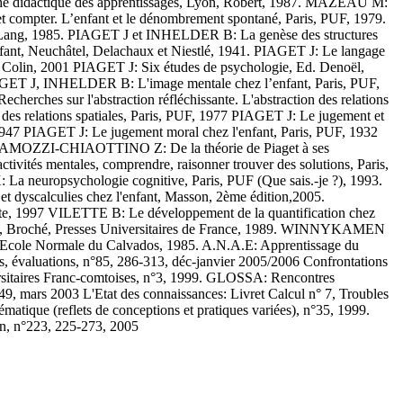
oche didactique des apprentissages, Lyon, Robert, 1987. MAZEAU M:
 et compter. L’enfant et le dénombrement spontané, Paris, PUF, 1979.
er Lang, 1985. PIAGET J et INHELDER B: La genèse des structures
ant, Neuchâtel, Delachaux et Niestlé, 1941. PIAGET J: Le langage
nd Colin, 2001 PIAGET J: Six études de psychologie, Ed. Denoël,
IAGET J, INHELDER B: L'image mentale chez l’enfant, Paris, PUF,
hes sur l'abstraction réfléchissante. L'abstraction des relations
e des relations spatiales, Paris, PUF, 1977 PIAGET J: Le jugement et
 1947 PIAGET J: Le jugement moral chez l'enfant, Paris, PUF, 1932
MOZZI-CHIAOTTINO Z: De la théorie de Piaget à ses
tivités mentales, comprendre, raisonner trouver des solutions, Paris,
a neuropsychologie cognitive, Paris, PUF (Que sais.-je ?), 1993.
yscalculies chez l'enfant, Masson, 2ème édition,2005.
e, 1997 VILETTE B: Le développement de la quantification chez
nfant, Broché, Presses Universitaires de France, 1989. WINNYKAMEN
 l'Ecole Normale du Calvados, 1985. A.N.A.E: Apprentissage du
es, évaluations, n°85, 286-313, déc-janvier 2005/2006 Confrontations
ersitaires Franc-comtoises, n°3, 1999. GLOSSA: Rencontres
9, mars 2003 L'Etat des connaissances: Livret Calcul n° 7, Troubles
atique (reflets de conceptions et pratiques variées), n°35, 1999.
n, n°223, 225-273, 2005