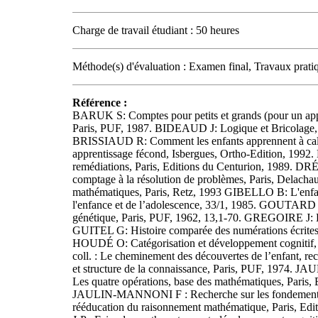
Charge de travail étudiant : 50 heures
Méthode(s) d'évaluation : Examen final, Travaux prati
Référence :
BARUK S: Comptes pour petits et grands (pour un appre
Paris, PUF, 1987. BIDEAUD J: Logique et Bricolage, 
BRISSIAUD R: Comment les enfants apprennent à calc
apprentissage fécond, Isbergues, Ortho-Edition, 19
remédiations, Paris, Editions du Centurion, 1989. DR
comptage à la résolution de problèmes, Paris, Delach
mathématiques, Paris, Retz, 1993 GIBELLO B: L'enfant
l'enfance et de l’adolescence, 33/1, 1985. GOUTARD M
génétique, Paris, PUF, 1962, 13,1-70. GREGOIRE J: E
GUITEL G: Histoire comparée des numérations écrites
HOUDÉ O: Catégorisation et développement cognitif, 
coll. : Le cheminement des découvertes de l’enfant
et structure de la connaissance, Paris, PUF, 1974. 
Les quatre opérations, base des mathématiques, Paris,
JAULIN-MANNONI F : Recherche sur les fondements 
rééducation du raisonnement mathématique, Paris, Edi