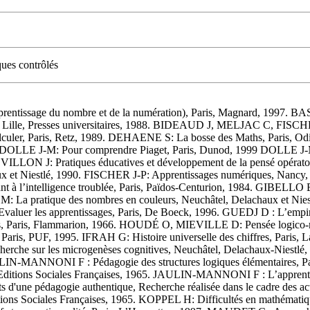
ques contrôlés
ntissage du nombre et de la numération), Paris, Magnard, 1997. BASTI
Lille, Presses universitaires, 1988. BIDEAUD J, MELJAC C, FISCHER J
uler, Paris, Retz, 1989. DEHAENE S: La bosse des Maths, Paris, Od
92. DOLLE J-M: Pour comprendre Piaget, Paris, Dunod, 1999 DOLLE J-
ÉVILLON J: Pratiques éducatives et développement de la pensé opérato
aux et Niestlé, 1990. FISCHER J-P: Apprentissages numériques, Nancy
 à l’intelligence troublée, Paris, Païdos-Centurion, 1984. GIBELLO B
: La pratique des nombres en couleurs, Neuchâtel, Delachaux et Nies
valuer les apprentissages, Paris, De Boeck, 1996. GUEDJ D : L’empire
, Paris, Flammarion, 1966. HOUDÉ O, MIEVILLE D: Pensée logico-math
Paris, PUF, 1995. IFRAH G: Histoire universelle des chiffres, Pari
, recherche sur les microgenèses cognitives, Neuchâtel, Delachaux-
JAULIN-MANNONI F : Pédagogie des structures logiques élémentaires,
 Editions Sociales Françaises, 1965. JAULIN-MANNONI F : L’apprentissa
d'une pédagogie authentique, Recherche réalisée dans le cadre d
tions Sociales Françaises, 1965. KOPPEL H: Difficultés en mathémati