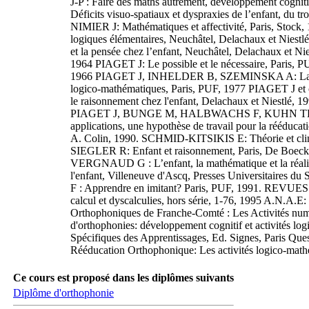
J-P : Faire des maths autrement, développement cogn
Déficits visuo-spatiaux et dyspraxies de l’enfant, du 
NIMIER J: Mathématiques et affectivité, Paris, Stoc
logiques élémentaires, Neuchâtel, Delachaux et Nies
et la pensée chez l’enfant, Neuchâtel, Delachaux et N
1964 PIAGET J: Le possible et le nécessaire, Paris,
1966 PIAGET J, INHELDER B, SZEMINSKA A: La géométri
logico-mathématiques, Paris, PUF, 1977 PIAGET J et col
le raisonnement chez l'enfant, Delachaux et Niestlé, 
PIAGET J, BUNGE M, HALBWACHS F, KUHN TH.S, RO
applications, une hypothèse de travail pour la rééduca
A. Colin, 1990. SCHMID-KITSIKIS E: Théorie et clini
SIEGLER R: Enfant et raisonnement, Paris, De Boeck
VERGNAUD G : L’enfant, la mathématique et la réali
l'enfant, Villeneuve d'Ascq, Presses Universitaires
F : Apprendre en imitant? Paris, PUF, 1991. REVUES :
calcul et dyscalculies, hors série, 1-76, 1995 A.N.A.
Orthophoniques de Franche-Comté : Les Activités numé
d'orthophonies: développement cognitif et activités l
Spécifiques des Apprentissages, Ed. Signes, Paris Ques
Rééducation Orthophonique: Les activités logico-mat
Ce cours est proposé dans les diplômes suivants
Diplôme d'orthophonie