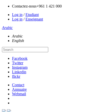
Contactez-nous
+961 1 421 000
Log in
/
Etudiant
Log in
/
Enseignant
Arabic
Arabic
English
Facebook
Twitter
Instagram
Linkedin
flickr
Contact
Annuaire
Webmail