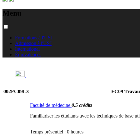
Menu
Formations à l'USJ
Admission à l'USJ
International
Équivalences
002FC09L3
FC09 Travaux
Faculté de médecine
0.5 crédits
Familiariser les étudiants avec les techniques de base u
Temps présentiel : 0 heures