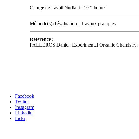
Charge de travail étudiant : 10.5 heures
Méthode(s) d'évaluation : Travaux pratiques
Référence :
PALLEROS Daniel: Experimental Organic Chemistry; Jo
Carrefour des médias sociaux
Facebook
Twitter
Instagram
Linkedin
flickr
Newsletter / USJ Culture