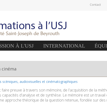
Contact
SION À L'USJ
INTERNATIONAL
ÉQU
 cinéma
es scéniques, audiovisuelles et cinématographiques
it faire preuve à travers son mémoire, de l'acquisition de la mé
es capacités d'analyse et de synthèse. Le mémoire est un travail 
e approche théorique de la question retenue, fondée sur des r