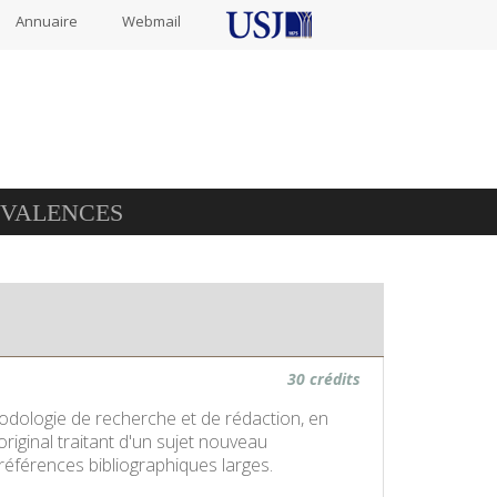
Annuaire
Webmail
IVALENCES
30 crédits
thodologie de recherche et de rédaction, en
original traitant d'un sujet nouveau
éférences bibliographiques larges.