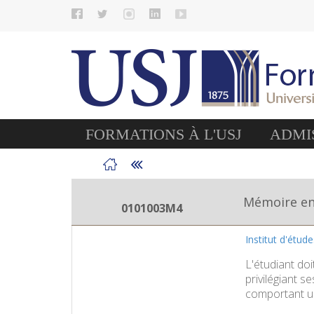
FORMATIONS À L'USJ
ADMIS
Mémoire en
0101003M4
Institut d'étud
L'étudiant do
privilégiant s
comportant un