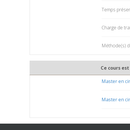
Temps présent
Charge de trav
Méthode(s) d
Ce cours est
Master en c
Master en c