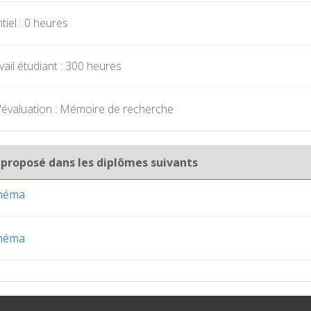
iel : 0 heures
ail étudiant : 300 heures
'évaluation : Mémoire de recherche
 proposé dans les diplômes suivants
inéma
inéma