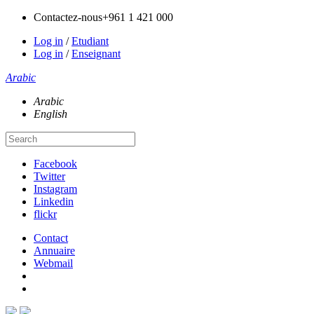
Contactez-nous
+961 1 421 000
Log in
/
Etudiant
Log in
/
Enseignant
Arabic
Arabic
English
Facebook
Twitter
Instagram
Linkedin
flickr
Contact
Annuaire
Webmail