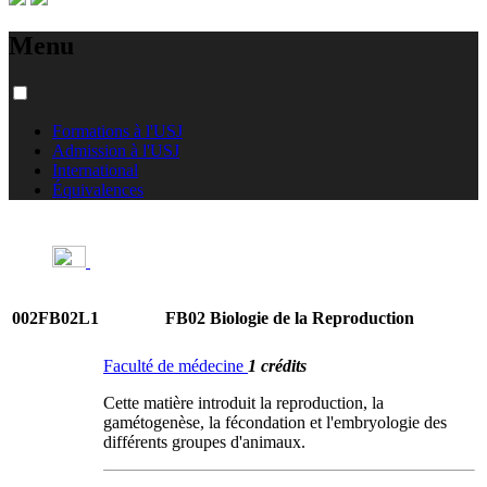
Menu
Formations à l'USJ
Admission à l'USJ
International
Équivalences
002FB02L1
FB02 Biologie de la Reproduction
Faculté de médecine
1 crédits
Cette matière introduit la reproduction, la
gamétogenèse, la fécondation et l'embryologie des
différents groupes d'animaux.