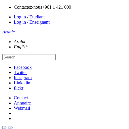
Contactez-nous
+961 1 421 000
Log in
/
Etudiant
Log in
/
Enseignant
Arabic
Arabic
English
Facebook
Twitter
Instagram
Linkedin
flickr
Contact
Annuaire
Webmail