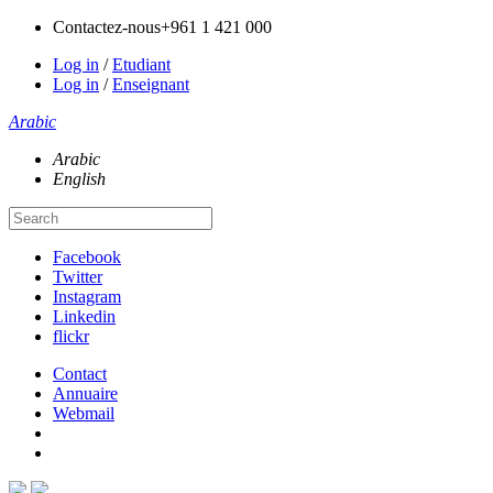
Contactez-nous
+961 1 421 000
Log in
/
Etudiant
Log in
/
Enseignant
Arabic
Arabic
English
Facebook
Twitter
Instagram
Linkedin
flickr
Contact
Annuaire
Webmail