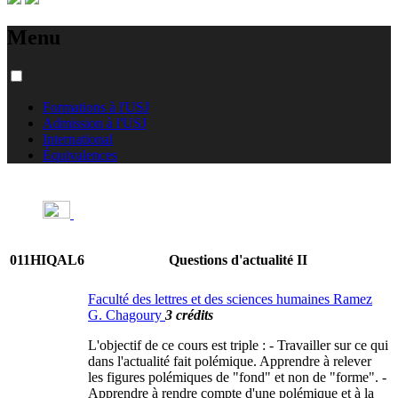
Menu
Formations à l'USJ
Admission à l'USJ
International
Équivalences
011HIQAL6
Questions d'actualité II
Faculté des lettres et des sciences humaines Ramez
G. Chagoury
3 crédits
L'objectif de ce cours est triple : - Travailler sur ce qui
dans l'actualité fait polémique. Apprendre à relever
les figures polémiques de "fond" et non de "forme". -
Apprendre à rendre compte d'une polémique et à la