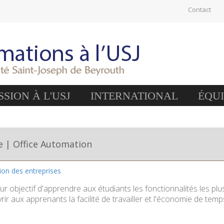
Contact
SION À L'USJ
INTERNATIONAL
ÉQU
e | Office Automation
tion des entreprises
r objectif d'apprendre aux étudiants les fonctionnalités les plu
rir aux apprenants la facilité de travailler et l'économie de tem