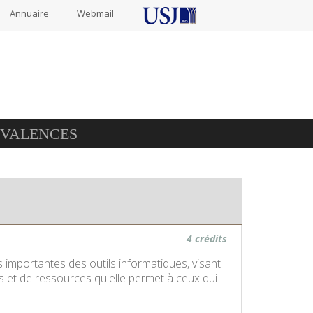
Annuaire
Webmail
IVALENCES
4 crédits
s importantes des outils informatiques, visant
ps et de ressources qu'elle permet à ceux qui