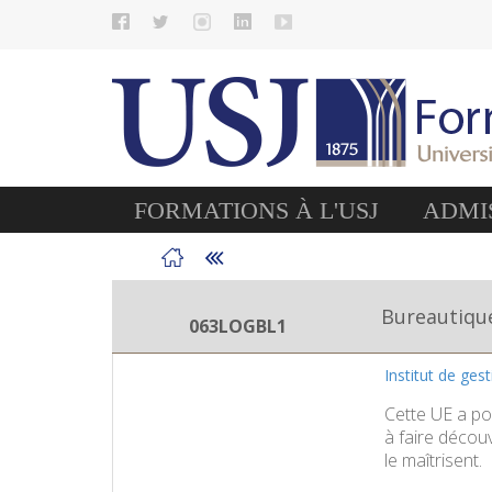
FORMATIONS À L'USJ
ADMIS
Bureautiqu
063LOGBL1
Institut de ges
Cette UE a pou
à faire découv
le maîtrisent.