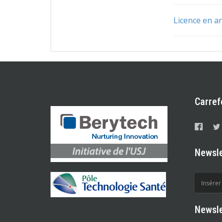
Licence en a
Carref
Newsle
Newsle