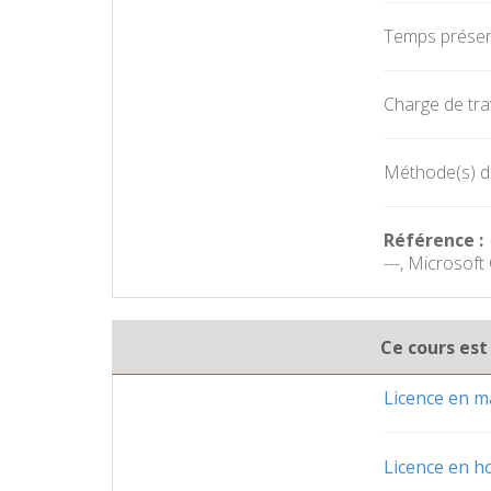
Temps présent
Charge de trav
Méthode(s) d'é
Référence :
---, Microsof
Ce cours est
Licence en ma
Licence en h