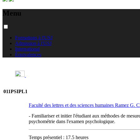
Menu
Formations à l'USJ
Admission à l'USJ
International
Équivalences
011PSIPL1
Faculté des lettres et des sciences humaines Ramez G.
- Familiariser et initier l'étudiant aux méthodes de mesur
psychométrie dans l'examen psychologique.
Temps présentiel : 17.5 heures