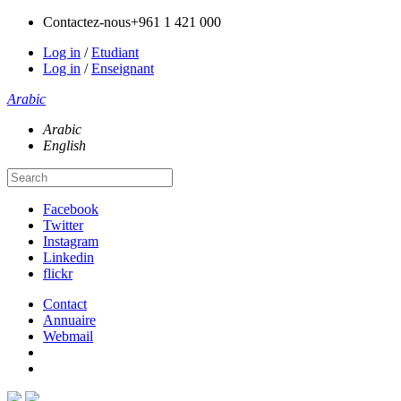
Contactez-nous
+961 1 421 000
Log in
/
Etudiant
Log in
/
Enseignant
Arabic
Arabic
English
Facebook
Twitter
Instagram
Linkedin
flickr
Contact
Annuaire
Webmail