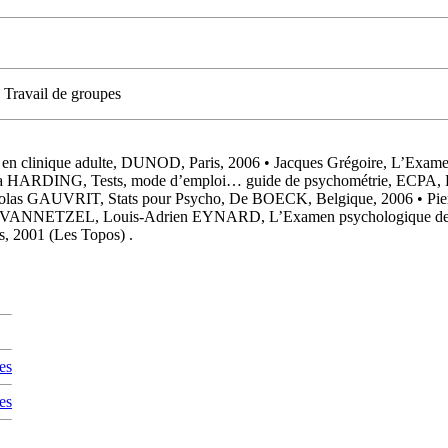
, Travail de groupes
n clinique adulte, DUNOD, Paris, 2006 • Jacques Grégoire, L’Exame
a HARDING, Tests, mode d’emploi… guide de psychométrie, ECPA,
icolas GAUVRIT, Stats pour Psycho, De BOECK, Belgique, 2006 •
NETZEL, Louis-Adrien EYNARD, L’Examen psychologique de L’Enfan
 2001 (Les Topos) .
es
es