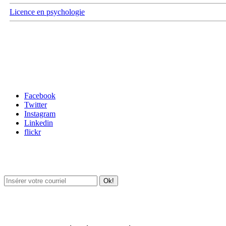
Licence en psychologie
Carrefour des médias sociaux
Facebook
Twitter
Instagram
Linkedin
flickr
Newsletter / USJ Culture
Newsletter / USJ Nouvelles