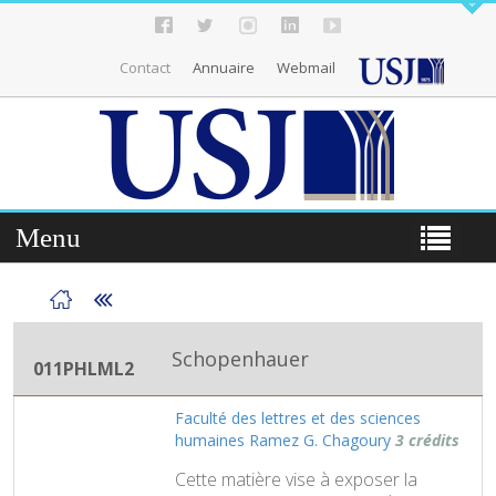
Contact
Annuaire
Webmail
Menu
Schopenhauer
011PHLML2
Faculté des lettres et des sciences
humaines Ramez G. Chagoury
3 crédits
Cette matière vise à exposer la