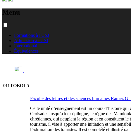
Menu
Formations à l'USJ
Admission à l'USJ
International
Équivalences
011TOEOL5
Faculté des lettres et des sciences humaines Ramez G
Cette unité d’enseignement est un cours d’histoire qui 
Croisades jusqu’à leur épilogue, le règne des Mamlouks
chrétiennes, qui peuplent la région et en constituent le
tourisme, il vise à apporter une initiation et une sensib
l’admiration des touristes. Il est complété et illustré p