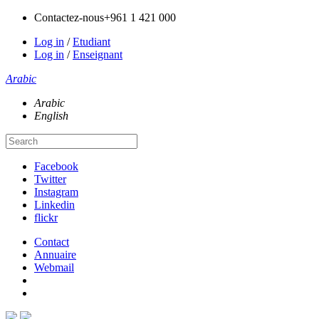
Contactez-nous
+961 1 421 000
Log in
/
Etudiant
Log in
/
Enseignant
Arabic
Arabic
English
Facebook
Twitter
Instagram
Linkedin
flickr
Contact
Annuaire
Webmail