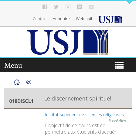
Contact
Annuaire
Webmail
Menu
Le discernement spirituel
018DISCL1
Institut supérieur de sciences religieuses
3 crédits
L’objectif de ce cours est de
permettre aux étudiants d’acquérir