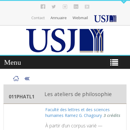
Contact
Annuaire
Webmail
Menu
Les ateliers de philosophie
011PHATL1
Faculté des lettres et des sciences
humaines Ramez G. Chagoury
3 crédits
À partir d’un corpus varié —