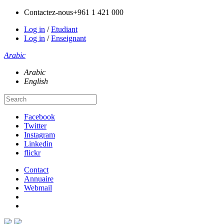
Contactez-nous
+961 1 421 000
Log in
/
Etudiant
Log in
/
Enseignant
Arabic
Arabic
English
Facebook
Twitter
Instagram
Linkedin
flickr
Contact
Annuaire
Webmail