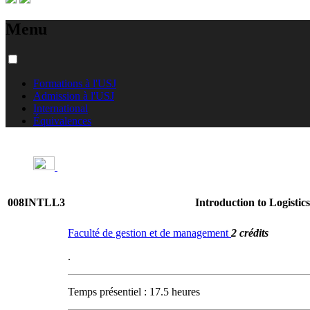
Menu
Formations à l'USJ
Admission à l'USJ
International
Équivalences
008INTLL3
Introduction to Logistics
Faculté de gestion et de management
2 crédits
.
Temps présentiel : 17.5 heures