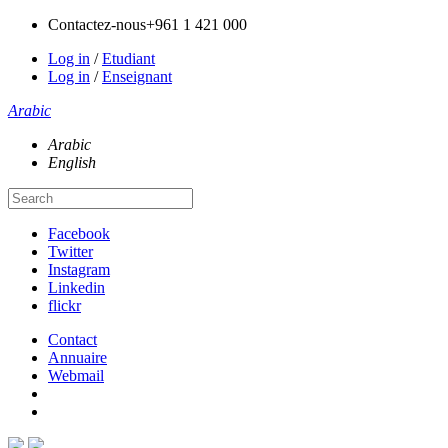
Contactez-nous
+961 1 421 000
Log in
/
Etudiant
Log in
/
Enseignant
Arabic
Arabic
English
Facebook
Twitter
Instagram
Linkedin
flickr
Contact
Annuaire
Webmail