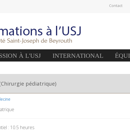
Contact
SION À L'USJ
INTERNATIONAL
ÉQU
 (Chirurgie pédiatrique)
decine
atrique
iel : 10.5 heures