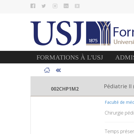
FORMATIONS À L'USJ
ADMIS
Pédiatrie II
002CHP1M2
Faculté de mé
Chirurgie pédi
Temps présent