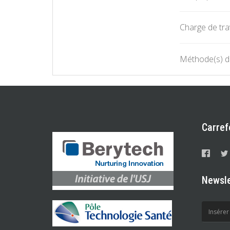
Charge de trav
Méthode(s) d'
Carref
Newsle