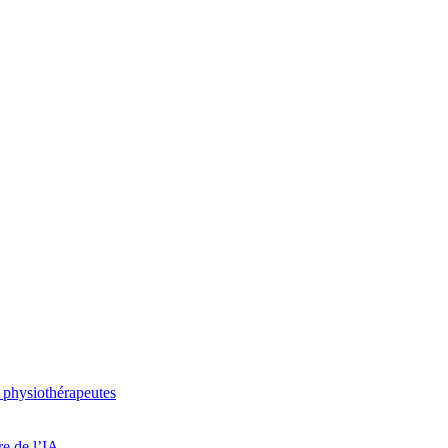
 physiothérapeutes
re de l’IA