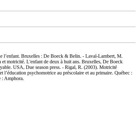
de l’enfant. Bruxelles : De Boeck & Belin. - Laval-Lambert, M.
n et motricité. L'enfant de deux à huit ans. Bruxelles, De Boeck
yable. USA, Due season press. - Rigal, R. (2003). Motricité
 l’éducation psychomotrice au préscolaire et au primaire. Québec :
ne : Amphora.