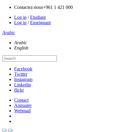
Contactez-nous
+961 1 421 000
Log in
/
Etudiant
Log in
/
Enseignant
Arabic
Arabic
English
Facebook
Twitter
Instagram
Linkedin
flickr
Contact
Annuaire
Webmail