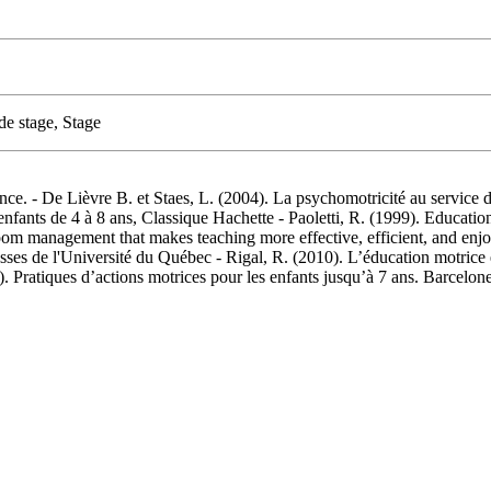
de stage, Stage
nce. - De Lièvre B. et Staes, L. (2004). La psychomotricité au service 
 enfants de 4 à 8 ans, Classique Hachette - Paoletti, R. (1999). Educatio
room management that makes teaching more effective, efficient, and enjo
 de l'Université du Québec - Rigal, R. (2010). L’éducation motrice et
). Pratiques d’actions motrices pour les enfants jusqu’à 7 ans. Barcelo