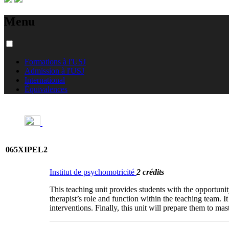
Menu
Formations à l'USJ
Admission à l'USJ
International
Équivalences
065XIPEL2
Institut de psychomotricité
2 crédits
This teaching unit provides students with the opportun
therapist’s role and function within the teaching team. I
interventions. Finally, this unit will prepare them to ma