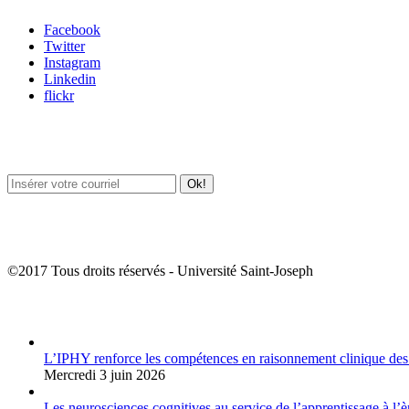
Facebook
Twitter
Instagram
Linkedin
flickr
Newsletter / USJ Culture
Newsletter / USJ Nouvelles
©2017 Tous droits réservés - Université Saint-Joseph
Album Photos
L’IPHY renforce les compétences en raisonnement clinique des
Mercredi 3 juin 2026
Les neurosciences cognitives au service de l’apprentissage à l’è